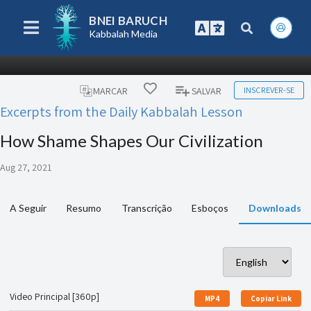
BNEI BARUCH
Kabbalah Media
INSCREVER-SE
MARCAR
SALVAR
Excerpts from the Daily Kabbalah Lesson
How Shame Shapes Our Civilization
Aug 27, 2021
A Seguir
Resumo
Transcrição
Esboços
Downloads
Video Principal [360p]
MP4
Copiar Link