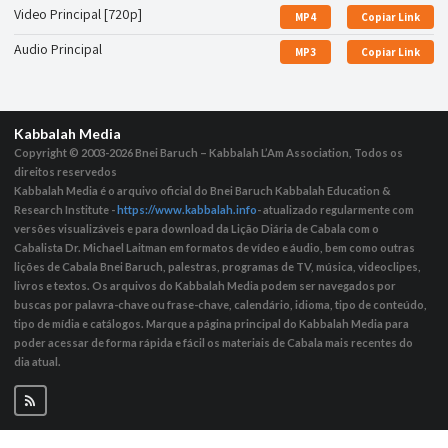
Video Principal [720p]
MP4
Copiar Link
Audio Principal
MP3
Copiar Link
Kabbalah Media
Copyright © 2003-2026
Bnei Baruch – Kabbalah L’Am Association, Todos os
direitos reservedos
Kabbalah Media é o arquivo oficial do Bnei Baruch Kabbalah Education &
Research Institute -
https://www.kabbalah.info
- atualizado regularmente com
versões visualizáveis ​​e para download da Lição Diária de Cabala com o
Cabalista Dr. Michael Laitman em formatos de vídeo e áudio, bem como outras
lições de Cabala Bnei Baruch, palestras, programas de TV, música, videoclipes,
livros e textos. Os arquivos do Kabbalah Media podem ser navegados por
buscas por palavra-chave ou frase-chave, calendário, idioma, tipo de conteúdo,
tipo de mídia e catálogos. Marque a página principal do Kabbalah Media para
poder acessar de forma rápida e fácil os materiais de Cabala mais recentes do
dia atual.