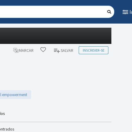
INSCREVER-SE
MARCAR
SALVAR
al empowerment
dos
ontrados