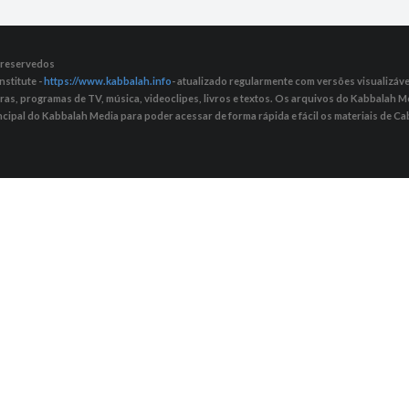
s reservedos
nstitute -
https://www.kabbalah.info
- atualizado regularmente com versões visualizávei
tras, programas de TV, música, videoclipes, livros e textos. Os arquivos do Kabbalah
ncipal do Kabbalah Media para poder acessar de forma rápida e fácil os materiais de Cab