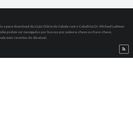
s ​​e para download da Lição Diária de Cabala com o Cabalista Dr. Michael Laitman
 Media podem ser navegados por buscas por palavra-chave ou frase-chave,
ala mais recentes do dia atual.