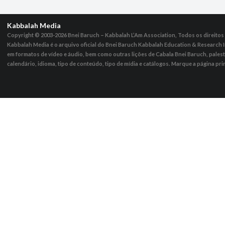
Kabbalah Media
Copyright © 2003-2026
Bnei Baruch – Kabbalah L’Am Association, Todos os direito
Kabbalah Media é o arquivo oficial do Bnei Baruch Kabbalah Education & Research I
em formatos de vídeo e áudio, bem como outras lições de Cabala Bnei Baruch, pales
calendário, idioma, tipo de conteúdo, tipo de mídia e catálogos. Marque a página pri