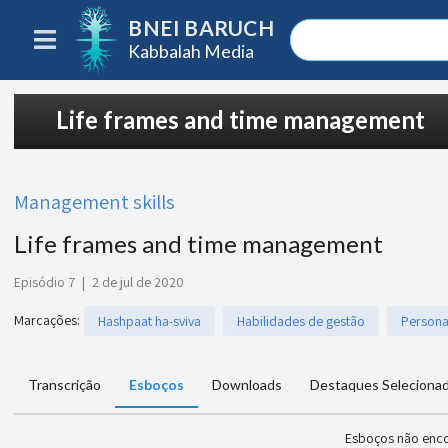
BNEI BARUCH
Kabbalah Media
Life frames and time management
Management skills
Life frames and time management
Episódio 7
|
2 de jul de 2020
Marcações
:
Hashpaat ha-sviva
Habilidades de gestão
Person
Transcrição
Esboços
Downloads
Destaques Seleciona
Esboços não enc