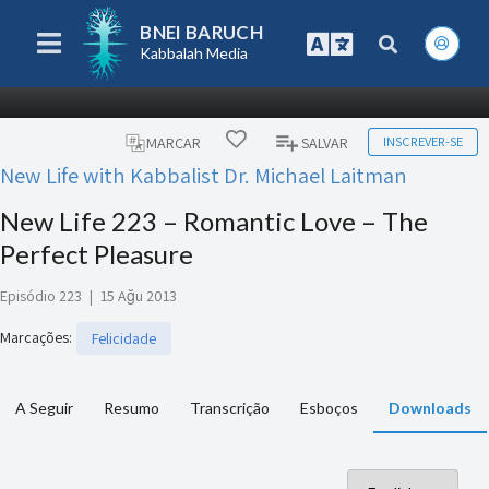
BNEI BARUCH
Kabbalah Media
INSCREVER-SE
MARCAR
SALVAR
New Life with Kabbalist Dr. Michael Laitman
New Life 223 – Romantic Love – The
Perfect Pleasure
Episódio 223
|
15 Ağu 2013
Marcações
:
Felicidade
A Seguir
Resumo
Transcrição
Esboços
Downloads