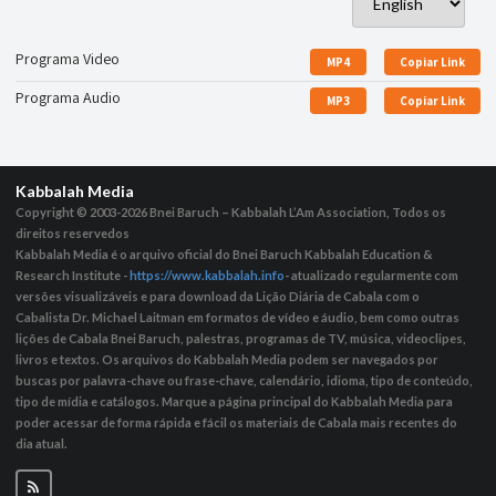
Programa Video
MP4
Copiar Link
Programa Audio
MP3
Copiar Link
Kabbalah Media
Copyright © 2003-2026
Bnei Baruch – Kabbalah L’Am Association, Todos os
direitos reservedos
Kabbalah Media é o arquivo oficial do Bnei Baruch Kabbalah Education &
Research Institute -
https://www.kabbalah.info
- atualizado regularmente com
versões visualizáveis ​​e para download da Lição Diária de Cabala com o
Cabalista Dr. Michael Laitman em formatos de vídeo e áudio, bem como outras
lições de Cabala Bnei Baruch, palestras, programas de TV, música, videoclipes,
livros e textos. Os arquivos do Kabbalah Media podem ser navegados por
buscas por palavra-chave ou frase-chave, calendário, idioma, tipo de conteúdo,
tipo de mídia e catálogos. Marque a página principal do Kabbalah Media para
poder acessar de forma rápida e fácil os materiais de Cabala mais recentes do
dia atual.