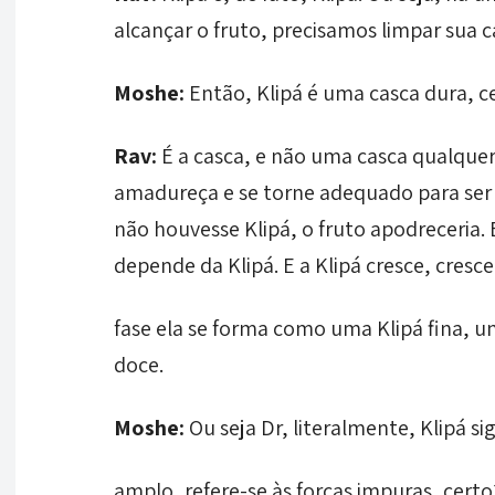
alcançar o fruto, precisamos limpar sua 
Moshe:
Então, Klipá é uma casca dura, c
Rav:
É a casca, e não uma casca qualquer.
amadureça e se torne adequado para ser
não houvesse Klipá, o fruto apodreceria.
depende da Klipá. E a Klipá cresce, cresc
fase ela se forma como uma Klipá fina, um
doce.
Moshe:
Ou seja Dr, literalmente, Klipá s
amplo, refere-se às forças impuras, certo