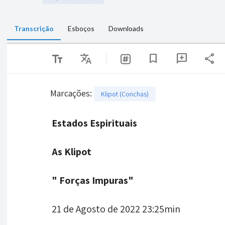
Transcrição
Esboços
Downloads
text_fields
Translate
share
bookmark
add_comment
Marcações
:
Klipot (Conchas)
Estados Espirituais
As Klipot
" Forças Impuras"
21 de Agosto de 2022 23:25min