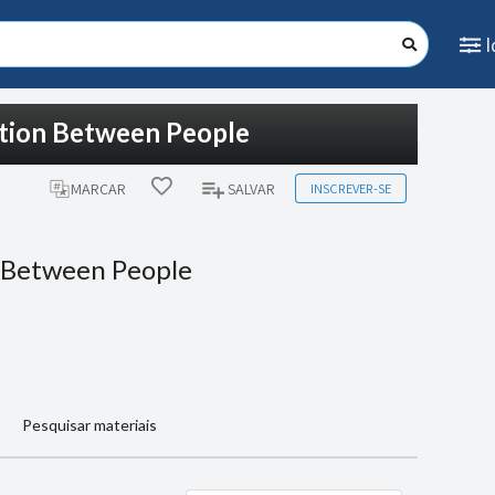
ction Between People
INSCREVER-SE
MARCAR
SALVAR
 Between People
Pesquisar materiais