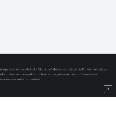
s ​​e para download da Lição Diária de Cabala com o Cabalista Dr. Michael Laitman
 Media podem ser navegados por buscas por palavra-chave ou frase-chave,
ala mais recentes do dia atual.