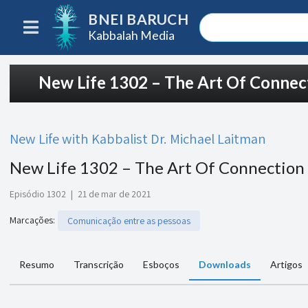
BNEI BARUCH
Kabbalah Media
New Life 1302 – The Art Of Conne
New Life with Kabbalist Dr. Michael Laitman
New Life 1302 – The Art Of Connection
Episódio 1302
|
21 de mar de 2021
Marcações
:
Comunicação entre as pessoas
Resumo
Transcrição
Esboços
Downloads
Artigos