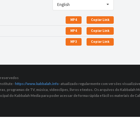
English
MP4
Copiar Link
MP4
Copiar Link
MP3
Copiar Link
s reservedos
nstitute -
https://www.kabbalah.info
- atualizado regularmente com versões visualizávei
tras, programas de TV, música, videoclipes, livros e textos. Os arquivos do Kabbalah
ncipal do Kabbalah Media para poder acessar de forma rápida e fácil os materiais de Cab