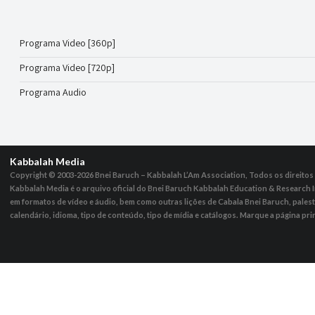
Programa Video [360p]
Programa Video [720p]
Programa Audio
Kabbalah Media
Copyright © 2003-2026
Bnei Baruch – Kabbalah L’Am Association, Todos os direito
Kabbalah Media é o arquivo oficial do Bnei Baruch Kabbalah Education & Research I
em formatos de vídeo e áudio, bem como outras lições de Cabala Bnei Baruch, pales
calendário, idioma, tipo de conteúdo, tipo de mídia e catálogos. Marque a página pri