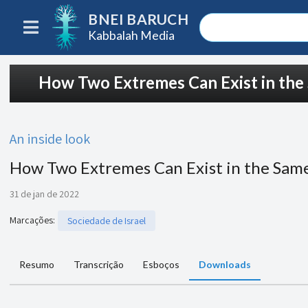
BNEI BARUCH
Kabbalah Media
How Two Extremes Can Exist in the
An inside look
How Two Extremes Can Exist in the Same
31 de jan de 2022
Marcações
:
Sociedade de Israel
Resumo
Transcrição
Esboços
Downloads