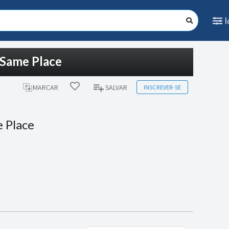
 Same Place
INSCREVER-SE
MARCAR
SALVAR
 Place