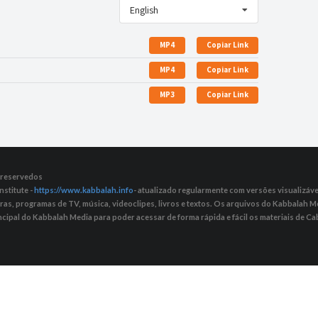
English
MP4
Copiar Link
MP4
Copiar Link
MP3
Copiar Link
s reservedos
nstitute -
https://www.kabbalah.info
- atualizado regularmente com versões visualizávei
tras, programas de TV, música, videoclipes, livros e textos. Os arquivos do Kabbalah
ncipal do Kabbalah Media para poder acessar de forma rápida e fácil os materiais de Cab