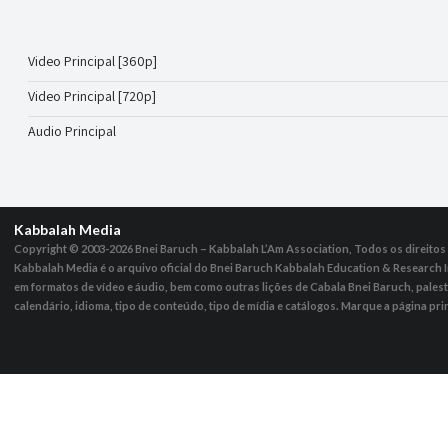
Video Principal [360p]
Video Principal [720p]
Audio Principal
Kabbalah Media
Copyright © 2003-2026
Bnei Baruch – Kabbalah L’Am Association, Todos os direito
Kabbalah Media é o arquivo oficial do Bnei Baruch Kabbalah Education & Research I
em formatos de vídeo e áudio, bem como outras lições de Cabala Bnei Baruch, pales
calendário, idioma, tipo de conteúdo, tipo de mídia e catálogos. Marque a página pri