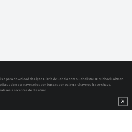
s ​​e para download da Lição Diária de Cabala com o Cabalista Dr. Michael Laitman
 Media podem ser navegados por buscas por palavra-chave ou frase-chave,
ala mais recentes do dia atual.