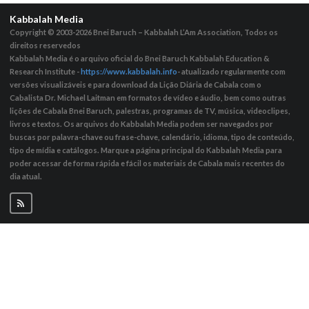
Kabbalah Media
Copyright © 2003-2026
Bnei Baruch – Kabbalah L’Am Association, Todos os
direitos reservedos
Kabbalah Media é o arquivo oficial do Bnei Baruch Kabbalah Education &
Research Institute -
https://www.kabbalah.info
- atualizado regularmente com
versões visualizáveis ​​e para download da Lição Diária de Cabala com o
Cabalista Dr. Michael Laitman em formatos de vídeo e áudio, bem como outras
lições de Cabala Bnei Baruch, palestras, programas de TV, música, videoclipes,
livros e textos. Os arquivos do Kabbalah Media podem ser navegados por
buscas por palavra-chave ou frase-chave, calendário, idioma, tipo de conteúdo,
tipo de mídia e catálogos. Marque a página principal do Kabbalah Media para
poder acessar de forma rápida e fácil os materiais de Cabala mais recentes do
dia atual.