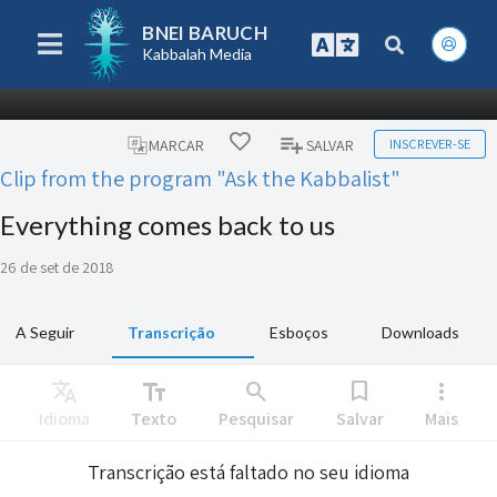
BNEI BARUCH
Kabbalah Media
INSCREVER-SE
MARCAR
SALVAR
Clip from the program "Ask the Kabbalist"
Everything comes back to us
26 de set de 2018
A Seguir
Transcrição
Esboços
Downloads
Translate
text_fields
search
bookmark
more_vert
Idioma
Texto
Pesquisar
Salvar
Mais
Transcrição está faltado no seu idioma