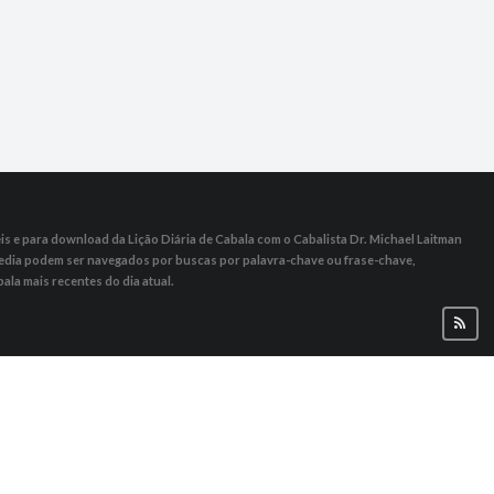
s ​​e para download da Lição Diária de Cabala com o Cabalista Dr. Michael Laitman
 Media podem ser navegados por buscas por palavra-chave ou frase-chave,
ala mais recentes do dia atual.