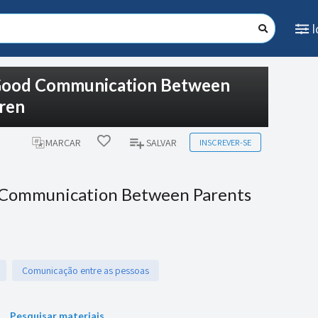
 Good Communication Between
dren
INSCREVER-SE
MARCAR
SALVAR
d Communication Between Parents
Comunicação entre as pessoas
Pesquisar materiais