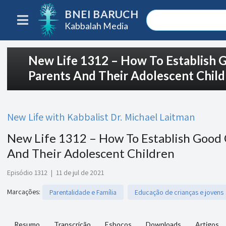
BNEI BARUCH
Kabbalah Media
New Life 1312 – How To Establish
Parents And Their Adolescent Chil
New Life with Kabbalist Dr. Michael Laitman
New Life 1312 – How To Establish Goo
And Their Adolescent Children
Episódio 1312
|
11 de jul de 2021
Marcações
:
Parentalidade e Família
Educação de crianças e jovens
Resumo
Transcrição
Esboços
Downloads
Artigos