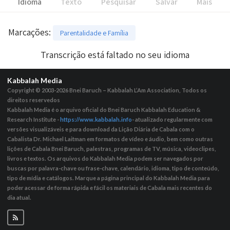
Idioma
Texto
Pesquisar
Salvar
Mais
Marcações
:
Parentalidade e Família
Transcrição está faltado no seu idioma
Kabbalah Media
Copyright © 2003-2026
Bnei Baruch – Kabbalah L’Am Association, Todos os
direitos reservedos
Kabbalah Media é o arquivo oficial do Bnei Baruch Kabbalah Education &
Research Institute -
https://www.kabbalah.info
- atualizado regularmente com
versões visualizáveis ​​e para download da Lição Diária de Cabala com o
Cabalista Dr. Michael Laitman em formatos de vídeo e áudio, bem como outras
lições de Cabala Bnei Baruch, palestras, programas de TV, música, videoclipes,
livros e textos. Os arquivos do Kabbalah Media podem ser navegados por
buscas por palavra-chave ou frase-chave, calendário, idioma, tipo de conteúdo,
tipo de mídia e catálogos. Marque a página principal do Kabbalah Media para
poder acessar de forma rápida e fácil os materiais de Cabala mais recentes do
dia atual.