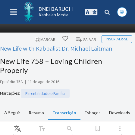
BNEI BARUCH
Kabbalah Media
INSCREVER-SE
MARCAR
SALVAR
New Life with Kabbalist Dr. Michael Laitman
New Life 758 – Loving Children
Properly
Episódio 758
|
11 de ago de 2016
Marcações
:
Parentalidade e Família
A Seguir
Resumo
Transcrição
Esboços
Downloads
Translate
text_fields
search
bookmark
more_vert