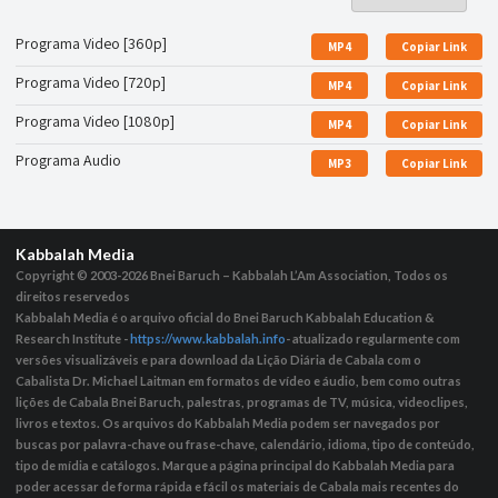
Programa Video [360p]
MP4
Copiar Link
Programa Video [720p]
MP4
Copiar Link
Programa Video [1080p]
MP4
Copiar Link
Programa Audio
MP3
Copiar Link
Kabbalah Media
Copyright © 2003-2026
Bnei Baruch – Kabbalah L’Am Association, Todos os
direitos reservedos
Kabbalah Media é o arquivo oficial do Bnei Baruch Kabbalah Education &
Research Institute -
https://www.kabbalah.info
- atualizado regularmente com
versões visualizáveis ​​e para download da Lição Diária de Cabala com o
Cabalista Dr. Michael Laitman em formatos de vídeo e áudio, bem como outras
lições de Cabala Bnei Baruch, palestras, programas de TV, música, videoclipes,
livros e textos. Os arquivos do Kabbalah Media podem ser navegados por
buscas por palavra-chave ou frase-chave, calendário, idioma, tipo de conteúdo,
tipo de mídia e catálogos. Marque a página principal do Kabbalah Media para
poder acessar de forma rápida e fácil os materiais de Cabala mais recentes do