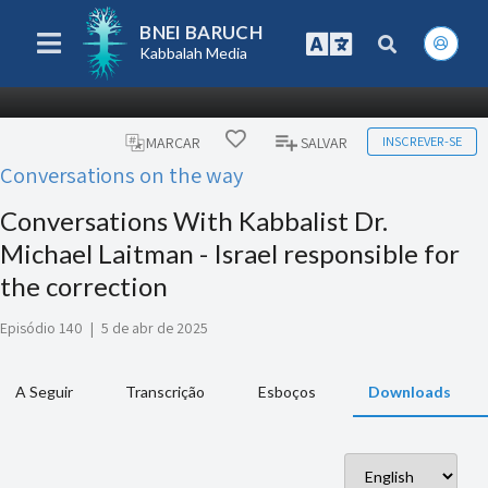
BNEI BARUCH
Kabbalah Media
INSCREVER-SE
MARCAR
SALVAR
Conversations on the way
Conversations With Kabbalist Dr.
Michael Laitman - Israel responsible for
the correction
Episódio 140
|
5 de abr de 2025
A Seguir
Transcrição
Esboços
Downloads