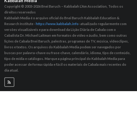
Kabbalah Media
Copyright © 2003-2026
Bnei Baruch – Kabbalah L’Am Association, Todos os
direitos reservedos
Kabbalah Media é o arquivo oficial do Bnei Baruch Kabbalah Education &
Research Institute -
https://www.kabbalah.info
- atualizado regularmente com
versões visualizáveis ​​e para download da Lição Diária de Cabala com o
Cabalista Dr. Michael Laitman em formatos de vídeo e áudio, bem como outras
lições de Cabala Bnei Baruch, palestras, programas de TV, música, videoclipes,
livros e textos. Os arquivos do Kabbalah Media podem ser navegados por
buscas por palavra-chave ou frase-chave, calendário, idioma, tipo de conteúdo,
tipo de mídia e catálogos. Marque a página principal do Kabbalah Media para
poder acessar de forma rápida e fácil os materiais de Cabala mais recentes do
dia atual.