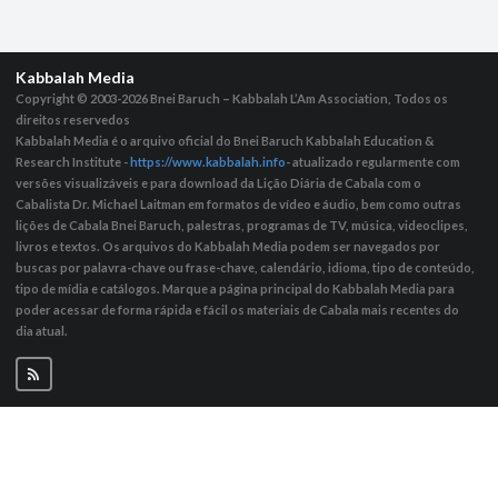
Kabbalah Media
Copyright © 2003-2026
Bnei Baruch – Kabbalah L’Am Association, Todos os
direitos reservedos
Kabbalah Media é o arquivo oficial do Bnei Baruch Kabbalah Education &
Research Institute -
https://www.kabbalah.info
- atualizado regularmente com
versões visualizáveis ​​e para download da Lição Diária de Cabala com o
Cabalista Dr. Michael Laitman em formatos de vídeo e áudio, bem como outras
lições de Cabala Bnei Baruch, palestras, programas de TV, música, videoclipes,
livros e textos. Os arquivos do Kabbalah Media podem ser navegados por
buscas por palavra-chave ou frase-chave, calendário, idioma, tipo de conteúdo,
tipo de mídia e catálogos. Marque a página principal do Kabbalah Media para
poder acessar de forma rápida e fácil os materiais de Cabala mais recentes do
dia atual.