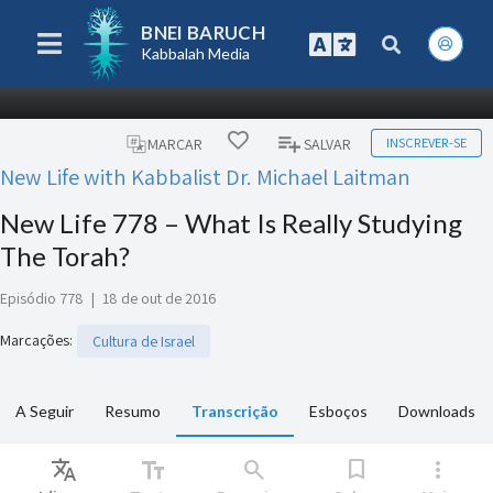
BNEI BARUCH
Kabbalah Media
INSCREVER-SE
MARCAR
SALVAR
New Life with Kabbalist Dr. Michael Laitman
New Life 778 – What Is Really Studying
The Torah?
Episódio 778
|
18 de out de 2016
Marcações
:
Cultura de Israel
A Seguir
Resumo
Transcrição
Esboços
Downloads
Translate
text_fields
search
bookmark
more_vert