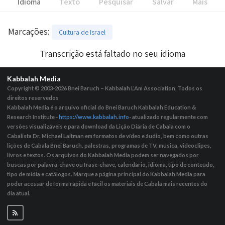
Idioma
Texto
Pesquisar
Salvar
Mais
Marcações
:
Cultura de Israel
Transcrição está faltado no seu idioma
Kabbalah Media
Copyright © 2003-2026
Bnei Baruch – Kabbalah L’Am Association, Todos os
direitos reservedos
Kabbalah Media é o arquivo oficial do Bnei Baruch Kabbalah Education &
Research Institute -
https://www.kabbalah.info
- atualizado regularmente com
versões visualizáveis ​​e para download da Lição Diária de Cabala com o
Cabalista Dr. Michael Laitman em formatos de vídeo e áudio, bem como outras
lições de Cabala Bnei Baruch, palestras, programas de TV, música, videoclipes,
livros e textos. Os arquivos do Kabbalah Media podem ser navegados por
buscas por palavra-chave ou frase-chave, calendário, idioma, tipo de conteúdo,
tipo de mídia e catálogos. Marque a página principal do Kabbalah Media para
poder acessar de forma rápida e fácil os materiais de Cabala mais recentes do
dia atual.