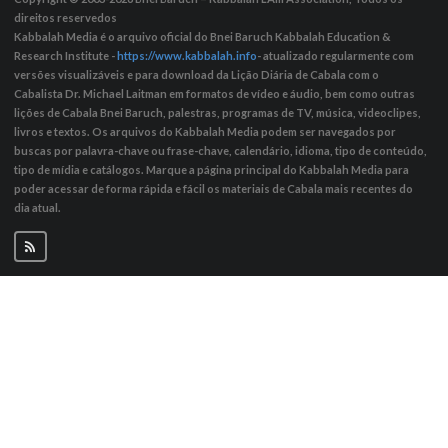
direitos reservedos
Kabbalah Media é o arquivo oficial do Bnei Baruch Kabbalah Education &
Research Institute -
https://www.kabbalah.info
- atualizado regularmente com
versões visualizáveis ​​e para download da Lição Diária de Cabala com o
Cabalista Dr. Michael Laitman em formatos de vídeo e áudio, bem como outras
lições de Cabala Bnei Baruch, palestras, programas de TV, música, videoclipes,
livros e textos. Os arquivos do Kabbalah Media podem ser navegados por
buscas por palavra-chave ou frase-chave, calendário, idioma, tipo de conteúdo,
tipo de mídia e catálogos. Marque a página principal do Kabbalah Media para
poder acessar de forma rápida e fácil os materiais de Cabala mais recentes do
dia atual.