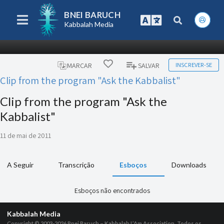
BNEI BARUCH
Kabbalah Media
INSCREVER-SE
MARCAR
SALVAR
Clip from the program "Ask the Kabbalist"
Clip from the program "Ask the
Kabbalist"
11 de mai de 2011
A Seguir
Transcrição
Esboços
Downloads
Esboços não encontrados
Kabbalah Media
Copyright © 2003-2026
Bnei Baruch – Kabbalah L’Am Association, Todos os