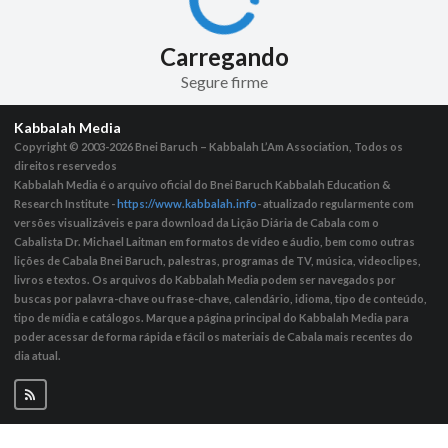
Carregando
Segure firme
Kabbalah Media
Copyright © 2003-2026
Bnei Baruch – Kabbalah L’Am Association, Todos os
direitos reservedos
Kabbalah Media é o arquivo oficial do Bnei Baruch Kabbalah Education &
Research Institute -
https://www.kabbalah.info
- atualizado regularmente com
versões visualizáveis ​​e para download da Lição Diária de Cabala com o
Cabalista Dr. Michael Laitman em formatos de vídeo e áudio, bem como outras
lições de Cabala Bnei Baruch, palestras, programas de TV, música, videoclipes,
livros e textos. Os arquivos do Kabbalah Media podem ser navegados por
buscas por palavra-chave ou frase-chave, calendário, idioma, tipo de conteúdo,
tipo de mídia e catálogos. Marque a página principal do Kabbalah Media para
poder acessar de forma rápida e fácil os materiais de Cabala mais recentes do
dia atual.