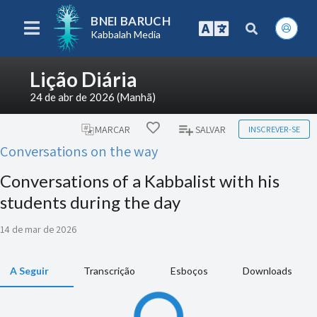
BNEI BARUCH
Kabbalah Media
Lição Diária
24 de abr de 2026 (Manhã)
INSCREVER-SE
MARCAR
SALVAR
Conversations on the way
Conversations of a Kabbalist with his
students during the day
14 de mar de 2026
A Seguir
Transcrição
Esboços
Downloads