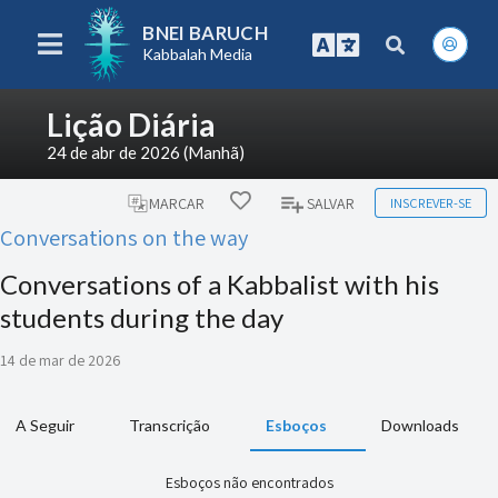
BNEI BARUCH
Kabbalah Media
Lição Diária
24 de abr de 2026 (Manhã)
INSCREVER-SE
MARCAR
SALVAR
Conversations on the way
Conversations of a Kabbalist with his
students during the day
14 de mar de 2026
A Seguir
Transcrição
Esboços
Downloads
Esboços não encontrados