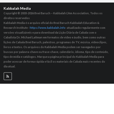
Kabbalah Media
Copyright © 2003-2026
Bnei Baruch – Kabbalah L’Am Association, Todos os
direitos reservedos
Kabbalah Media é o arquivo oficial do Bnei Baruch Kabbalah Education &
Research Institute -
https://www.kabbalah.info
- atualizado regularmente com
versões visualizáveis ​​e para download da Lição Diária de Cabala com o
Cabalista Dr. Michael Laitman em formatos de vídeo e áudio, bem como outras
lições de Cabala Bnei Baruch, palestras, programas de TV, música, videoclipes,
livros e textos. Os arquivos do Kabbalah Media podem ser navegados por
buscas por palavra-chave ou frase-chave, calendário, idioma, tipo de conteúdo,
tipo de mídia e catálogos. Marque a página principal do Kabbalah Media para
poder acessar de forma rápida e fácil os materiais de Cabala mais recentes do
dia atual.