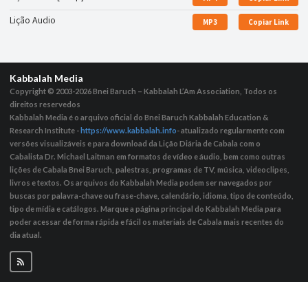
Lição Audio
MP3
Copiar Link
Kabbalah Media
Copyright © 2003-2026
Bnei Baruch – Kabbalah L’Am Association, Todos os
direitos reservedos
Kabbalah Media é o arquivo oficial do Bnei Baruch Kabbalah Education &
Research Institute -
https://www.kabbalah.info
- atualizado regularmente com
versões visualizáveis ​​e para download da Lição Diária de Cabala com o
Cabalista Dr. Michael Laitman em formatos de vídeo e áudio, bem como outras
lições de Cabala Bnei Baruch, palestras, programas de TV, música, videoclipes,
livros e textos. Os arquivos do Kabbalah Media podem ser navegados por
buscas por palavra-chave ou frase-chave, calendário, idioma, tipo de conteúdo,
tipo de mídia e catálogos. Marque a página principal do Kabbalah Media para
poder acessar de forma rápida e fácil os materiais de Cabala mais recentes do
dia atual.