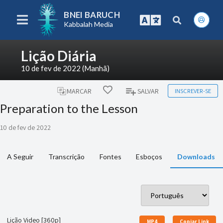
BNEI BARUCH
Kabbalah Media
Lição Diária
10 de fev de 2022 (Manhã)
INSCREVER-SE
MARCAR
SALVAR
Preparation to the Lesson
10 de fev de 2022
A Seguir
Transcrição
Fontes
Esboços
Downloads
Lição Video [360p]
MP4
Copiar Link