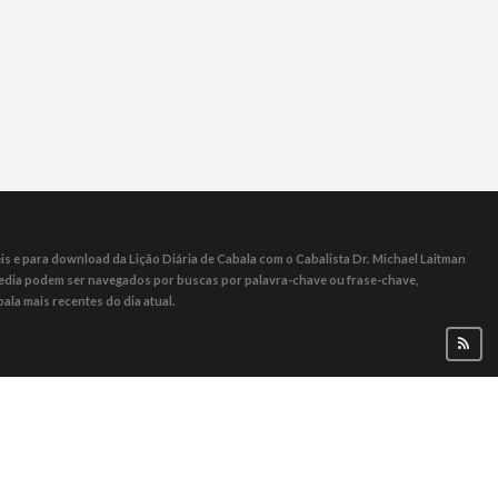
s ​​e para download da Lição Diária de Cabala com o Cabalista Dr. Michael Laitman
 Media podem ser navegados por buscas por palavra-chave ou frase-chave,
ala mais recentes do dia atual.