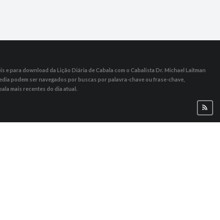
s ​​e para download da Lição Diária de Cabala com o Cabalista Dr. Michael Laitman
 Media podem ser navegados por buscas por palavra-chave ou frase-chave,
ala mais recentes do dia atual.