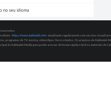
do no seu idioma
s reservedos
nstitute -
https://www.kabbalah.info
- atualizado regularmente com versões visualizávei
tras, programas de TV, música, videoclipes, livros e textos. Os arquivos do Kabbalah
ncipal do Kabbalah Media para poder acessar de forma rápida e fácil os materiais de Cab