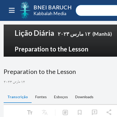
BNEI BARUCH
Kabbalah Media
Lição Diária
١٢ مارس ٢٠٢٣
(Manhã)
Preparation to the Lesson
Preparation to the Lesson
١٢ مارس ٢٠٢٣
Transcrição
Fontes
Esboços
Downloads
text_fields
Translate
share
bookmark
add_comment