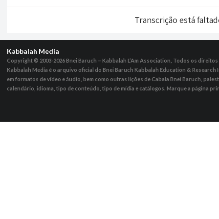
Transcrição está falta
Kabbalah Media
Copyright © 2003-2026
Bnei Baruch – Kabbalah L’Am Association, Todos os direito
Kabbalah Media é o arquivo oficial do Bnei Baruch Kabbalah Education & Research I
em formatos de vídeo e áudio, bem como outras lições de Cabala Bnei Baruch, pales
calendário, idioma, tipo de conteúdo, tipo de mídia e catálogos. Marque a página pri