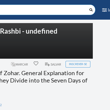
: Rashbi - undefined
INSCREVER-SE
MARCAR
SALVAR
of Zohar. General Explanation for
y Divide into the Seven Days of
22