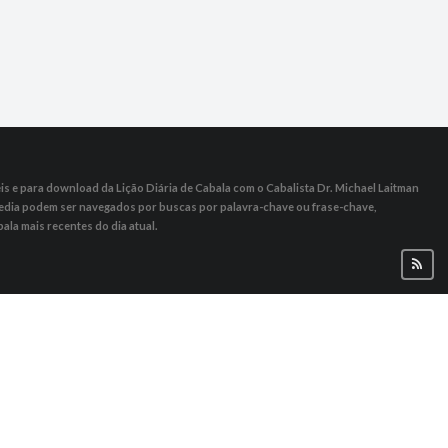
s ​​e para download da Lição Diária de Cabala com o Cabalista Dr. Michael Laitman
 Media podem ser navegados por buscas por palavra-chave ou frase-chave,
ala mais recentes do dia atual.