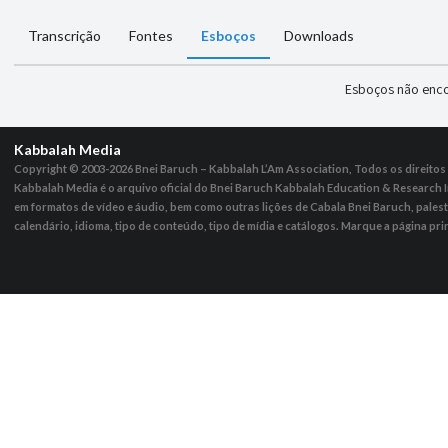
Transcrição
Fontes
Esboços
Downloads
Esboços não enc
Kabbalah Media
Copyright © 2003-2026
Bnei Baruch – Kabbalah L’Am Association, Todos os direito
Kabbalah Media é o arquivo oficial do Bnei Baruch Kabbalah Education & Research I
em formatos de vídeo e áudio, bem como outras lições de Cabala Bnei Baruch, pales
calendário, idioma, tipo de conteúdo, tipo de mídia e catálogos. Marque a página pri