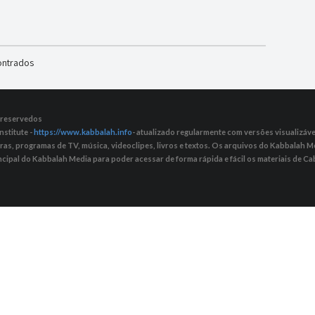
ontrados
s reservedos
nstitute -
https://www.kabbalah.info
- atualizado regularmente com versões visualizávei
tras, programas de TV, música, videoclipes, livros e textos. Os arquivos do Kabbalah
ncipal do Kabbalah Media para poder acessar de forma rápida e fácil os materiais de Cab