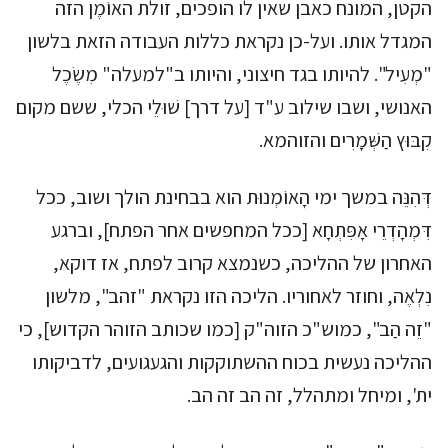
הקטן, המונח כאבן שאין לו הופכים, זולת האוֹמֶן הזה
המגדל אותו. ועל-כן נקראת כללות העבודה הזאת בלשון
"מְעִיל". להיותו בגד חיצוני, והיותו ב"למעלה" מִשֶׂכֶל
האנושי, ושבו שילוב ע"ד [על דרך] שׁוּלֵי הכלי, ששם מקום
קִבּוּץ הַשְּׁמָרִים והזוהמא.
דְּהִנֵּה במשך ימי הָאוֹמְנוּת הוא בבחינת הולך ושוב, ככל
דִּמְהָדְרֵי אָפִּתְחָא [ככל המחפשים אחר הפתח], וברגע
האחרון של ההליכה, כשנמצא קרוב לפתח, אז דוקא,
נִלְאֶה, וחוזר לאחוריו. הליכה הזו נקראת "זהב", מלשון
"זֵה הַב", כמוש"כ הזוה"ק [כמו שכותב הזוהר הקדוש], כי
ההליכה נעשית בכוח ההשתוקקות והגעגועים, לדביקותו
ית', ומיחל ומתהלל, זה הב זה הב.