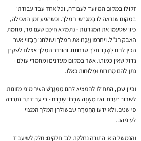
זלזלו במקום המיועד לעבודה, וכל אחד עבד עבודתו
במקום שנראה לו בְּמִגְרְשֵׁי המלך. וכשהגיע זמן האכילה,
כיון שטעמו את המגדנות - נתמלא חִיכָּם טעם מר, מחמת
האבק הנ"ל. ויחרפו וַיְבָזוּ את המלך ושולחנו הַבָּזוּי אשר
הכין להם לְשָׂכָר חלף טרחתם. והוחזר המלך אצלם לשקרן
גדול שאין כמותו. אשר במקום מעדנים ומחמדי עולם -
נתן להם מְרוֹרוֹת וּמְלוּחוֹת כאלו.
וכיון שכן, התחילו להמציא להם מִמִּגְרָשׁ העיר מיני מזונות.
לשבור רעבם. ואז מִשְׁנֶה שִׁבָּרוֹן שָׁבְרֵם - כי עבודתם נתרבה
פי שנים. ולא ידעו הַחֶמְדָּה שבשולחן המלך המצוי
לעיניהם.
והנמשל הוא: התורה נחלקת לב' חלקים: חלק לשיעבוד