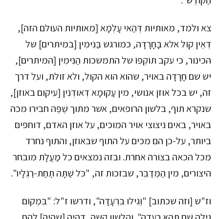
הַקּוֹדֶש".
צא ולמד, מאותיות דְּהַאי עָלְמָא [מאותיות העולם הזה],
דְּאֵין קול אלא בָּחָרָדָה, כמורגש בַּנִּימִין [במיתרים] של
הכינור, כי עקב תּוֹקְפּוֹ של התמשכות הַנִּימִין [המיתרים],
יש שם חָרָדָה באויר, שהוא הוא הקול, ולא זולת, ועל דרך
זה, יש בכל אוזן אנושי, מין עָקוּמָא דְּאוּדְנִין [עיקום באוזן],
שנקרא תוף, בלשון הרופאים, אשר מתוך שֶׁפֶּה חבירו מכה
באויר, באים ניצוצי אויר המוכים, על אוזן האדם, דוחפים
ביותר, על-כן הם מכים על התוף שבאוזן, והתוף נחרד
מכל הכאה בצורה אחרת. ובזה נמצאים כל מַעֲלָת מובחר
היצורים, מין הַמְּדַבֵּר, שבזכות זה, "כֹּל שַׁתָּה תַחַת-רַגְלָיו".
וז"ש [וזה שכתוב] "וְגִילוּ בִּרְעָדָה", ודרשו ז"ל: "בִּמְקוֹם
גִילָה שָׁם תֶּהֵא רְעָדָה". והלשון קשה, דְּהָיָה [שהיה] להם