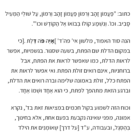
כתוב: "פַּעֲמוֹן זָהָב וְרִמּוֹן פַּעֲמוֹן זָהָב וְרִמּוֹן, עַל שׁוּלֵי הַמְּעִיל
סָבִיב. וכו'. וְנִשְׁמַע קוֹלוֹ בְּבוֹאוֹ אֶל הַקּוֹדֶשׁ וכו'".
הנה סוד האפוד, מלשון אי' פה'ד' ]
אָיֶ
ה
פֹּ
ה
דֶּ
לֶת .[כי
במקום הדלת שם הפתח, בשעה שסגור. בגשמיות, אפשר
לראות הדלת, כמו שאפשר לראות את הפתח, אבל
ברוחניות, אינם רואים זולת הפתח. ואי אפשר לראות את
הפתח כלל, זולת באמונה שלימה וברה רואים את הדלת,
וברגע הזאת מתהפך לפתח, כי הוא אֶחָד וּשְׁמוֹ אֶחָד.
וכוח הזה לשמוע בקול חכמים במציאות זאת בד', נקרא
אמונה, מפני שאינה נקבעת בפעם אחת, אלא בחינוך,
בְּהֶסְגֶל, ובעבודה, ע"ד [על דרך] שֶאוֹמְנִים את הילד