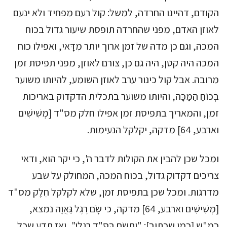
הקודם, דהיינו החרדה, למשל: קול רעם מפחיד ולא ינעם
לאוזן האדם, מפני שהחרדה תופסת שיעור גדול בכוח
המכה, וגם כן מדה של זמן ארוך יותר מִדָּאי, ואפילו כוח
המכה היה קטן, היה גם כן, צורם לאוזן, מפני תפיסת זמן
מרובה. אבל קול כינור ערב לאוזן השומע, להיותו משוער
בְּכוֹחַ הַמַּכָּה, והיותו משוער בתכלית הדקדוק באריכות
זמן, והמאריך בתפיסת זמן אפילו חלק מס"ד [מְשִׁישִׁים
וארבע, 64] מדקה, יקלקל הנעימות.
ומכל שכן להבין את הקולות לדבר ה', כי יקר הוא, ודאי
צריכים דקדוק גדול, בכוח המכה, המחולק על שבע
מדרגות. ומכל שכן בתפיסת זמן, שלא לקלקל חֵלֶק מס"ד
[מְשִׁישִׁים וארבע, 64] מדקה, כי שָׂם רֶגֶל גַּאֲוָה נמצא,
כמ"ש [כמו שכתוב]: "וְתָשֵׂם בַּסַּ"ד רַגְלַי", ואז תדע שכל