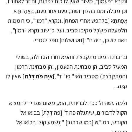
ונקרא "פעמון", משום שאין לו כוח לפתוח, וחוזר לאחוריו,
וכן מבלה זמנו בהלוך ושוב, פעם אחר פעם, בְּאָהָדוּרָא
אֲפִּתְחָא [בלחפש אחרי הפתח]. ונקרא "רמון", כי רוממות
הלמעלה מִשֵּׂכֶל מקיפו סביב. ועל-כן שוב נקרא "רמון",
דאם לא כן, היה ח"ו [חס ושלום] נופל לגמרי.
וברבות הימים מתקבצת זוהמא וחרדה גדולה, בשולי
המעיל סביב, הן מבחינת הפעמון, והן מבחינת הרמון
(המתקבצת) מסביב האי" פו" ד",
]אָיֶה פֹּה דֶּלֶת[
שאין לו
קצה...
ולמה עשה ה' ככה לבריותיו, הוא, משום שצריך להמציא
הקול לדבורים, שיתגלה פה ד' [פֹּה דֶלֶת] בבואו אל
הקודש, כמו"ש [כמו שכתוב] "וְנִשְׁמַע קוֹלוֹ בְּבוֹאוֹ אֶל