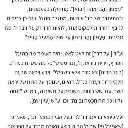
"מִצָּפוֹן זָהָב יֶאֱתֶה [יבוא]". מָתְחִילָה בפעמונים,
ובהתיחדם של הב' אותיות, מתגלה פֹּה ה', ועל-כן צריכים
לקבץ החרדות למקום אחד, להיות חרד רק על דבר ה'. ואז
מכינים "פַּעֲמוֹן זָהָב וְרִמּוֹן עַל שׁוּלֵי הַמְּעִיל סָבִיב".
וע"ד [ועל דרך] זה לאט לאט, יהיה העומד מרובה על
הפרוץ, ויריח ביראת ה', ומרגיש ש"כל מה שטרח בעה"ב
[בעל הבית] לא טרח אלא בשבילי". וְיֵדַע וְיִרְאֶה שִבְעָה
חֶלְקֵי הָרוּחַ רְעָדָה כנ"ל, דהיינו, שנוסף על הרוח של יראת
השם. עוד שש רוחות. השורים על משיח ה', כמ"ש "ונחה
עליו וכו' רוּחַ חָכְמָה וּבִינָה" וכו' ע"ש [עיין שם].
ועל כיוצא בו אמרו ז"ל: "בעל הבית בוצע" וכו', שאע"פ
[שאף על פי] שבעל הבית בוצע האורח מברך על הפרוסה,