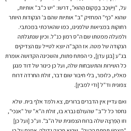
על, "וַיִּשְׁכַּב בַּמָּקוֹם הַהוּא", דרשו: "יש כ"ב" אותיות,
שהוא "כף" המחזיק "ב" אותיות שהם ב' הנקודות היותר
רחוקות במציאות שלפנינו, כמו שהארכתי במכתבי.
ולמעלה ממטתו שם ה"ס רמון כנ"ל. וכיון שנתגלתה
הנקודה של מטה. אז הקב"ה יוצא לטייל עם הצדיקים
בג"ע [בגן עדן], כי הפתח פתוח, והשכינה הקדושה אומרת
כל השירות והתשבחות שלה, ועל כן כינור של דוד מנגן
מאליו, כלומר, בלי חיבור שום דבר, זולת החרדה דרוח
צפונית וד"ל [ודי למבין].
ואם עדיין אין הדברים ברורים, צא ולמד אלף בית. שלא
נחסר כל ל"ב" שהעולם נברא בו, זולת ה"א" של "אנכי",
וזו הַפִּרְצָה שלה ברוח הצפונית של ה"ב". וע"כ [ועל כן]
"מִצָּפוֹן תִּפָּתַח הָרָעָה", שהיא פִּרְצָה גדולה. אמנם על כן