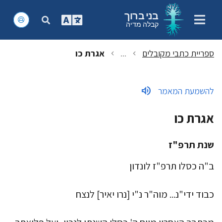
בני ברוך
קבלה מדיה
ספריית כתבי מקובלים
...
אגרת כו
chevron_left
chevron_left
volume_up
להשמעת המאמר
אגרת כו
שנת תרפ"ז
ב"ה כסלו תרפ"ז לונדון
כבוד ידי"נ... מוה"ר נ"י [נרו יאיר] לנצח