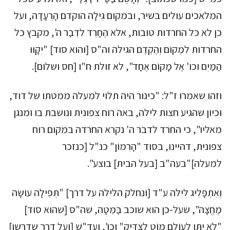
המלאכים עולים בשיר, ובמקום גִּילָה הוקדם הָרְעָדָה, ועל
כן לא כל החרדות טובות, אלא הֶחָרֵד לִדְבַר ה', מקבץ כל
החרדות לִמְקוֹם וְהֶקְדֶם הגילה וה"ס [והוא סוד] "יִקָּווּ
הַמַּיִם וכו' אֶל מָקוֹם אֶחָד", לא זולת ח"ו [חס ושלום].
וזהו שאמרו ז"ל: "כינור היה תלוי למעלה ממטתו של דוד,
וכיון שהגיע חצות לילה, באה רוח צפונית ונושבת בו ומנגן
מאליו", כי החרד לדבר ה' נקרא החרדה במקום רוח
צפונית, דהיינו, בסוד "הָרִמוֹן" כנ"ל [כנזכר
למעלה]"בעה"ב [בעל הבית] בוצע".
וְאִתְפָּלִיג לילה ע"ד [ונחלק הלילה על דרך] "תְּפִילָה עוֹשָׂה
מֶחֱצָה", שעל-כן הוא שוכב בַּמִּטָה, שה"ס [שהוא סוד]
"לֹא יִתֵּן לְעוֹלָם מוֹט לַצַּדִּיק" וכו', ועד"ש [ועל דרך שדרשו]