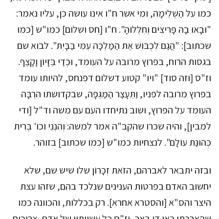
כמו על הַשְּׁלֵימָה, ומי אשר ח"ו אינו עושה כן, עליו נאמר:
"וּבָאוּ בָהּ פָּרִיצִים וְחִלְּלוּהָ". ח"ו [חס ושלום] כמו"ש [כמו
שכתוב]: "הֲגַם לִכְבּוֹשׁ אֶת הַמַּלְכָּה עִמִּי בַּבָּיִת". לבוא שם
בגסות הרוח, בפרוץ מרובה על העומד, וּכְדַי בִּזָּיוֹן וָקָצֶף.
וז"ס [וזה סוד] "ויו" קטוע דשלום דפנחס, להיותו עומד
בפרוץ מרובה לפניו, וַתֵּעָצַר הַמַּגֵּפָה, שבקדושתו הִרְבָּה
העומד על הפרוץ, ושוב נתיחדו העם עם משה וד"ל [ודי
למבין], והיה שכרו שהקב"ה אמר למשה: וְהִנְנִי וכו' בְּרִית
כְּהוּנַּת עוֹלָם". לנצחיות כמו"ש [כמו שכתוב] בזוהר.
ובזה יתבאר לאברהם, הזֹאת זִכָּרוֹן שלו שיש שם, שלא
יחשוב האדם בפרטות הענינים שנלכד בהם, שזהו עצת
היצר והס"א [והסטרא אחרא]. רק בכללות, והכוונה כמו
שהארכתי כאן די באר, וז"ס כל עשיותיו של אדם, צריכים