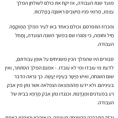
מועד שנת העבודה, אז יקח את כולם לשולחן המלך
עצמו, מְרוֹאֵי פניו הַיֹּשְׁבִים רִאשֹׁנָה בַּמַּלְכוּת.
והכרוז התפרסם. וכולם כאחד באו לעיר המלך הַמּוּקָפָה
חַיִל וחומה, כי נסגרו שם במשך השנה הנועדה, וָתָחֵל
העבודה.
סבורים היו שהמלך הכין משגיחים על אופן עבודתם,
לדעת מי עובדו ומי לא עובדו. - אמנם המלך הסתתר, ואין
שום השגחה, ואִישׁ הַיָּשָׁר בְּעֵינָיו יַעֲשֶׂה. כך נראה הדבר
בעיניהם. ולא ידעו מההמצאה הנפלאה אשר נתן מין אבק
רע במעדנים וּמִגְדָּנוֹת. וכנגדו נתן אבק מְרָפֵּא בבית של
העבודה.
ובזה התבררה ההשגחה מעצמה. כי אוהביו ונאמניו באמת