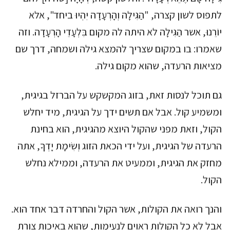
לתפוס לשון קצרה, "הַגִּילָה וְהָרְעָדָה יִהְיוּ ביחד", אלא
יוֹרֵנוּ, אשר הַגִּילָה לא היתה לה מקום בִּלְעָדֵי הָרְעָדָה. וזה
שאמרו: בו במקום שצריך להמצא גילה ושמחה, דרך שם
מציאות הרעדה, שהוא מקום גילה.
גם תוכל לנסות זאת, בזוג המקשקש על הברזל בגיגית,
ומשמיע קול. אבל אם תשים ידך על הגיגית, מיד יחלש
הקול, וזאת מפני שהקול היוצא מהגיגית, הוא בחינת
הרעדה של הגיגית, ועל ידי הכאת הזוג וְשִׂימָת יָדְךָ, אתה
מחזק את הגיגית, וממעיט את הרעדה, וממילא נחלש
הקול.
והנך רואה את הקולות, אשר הקול והחרדה דבר אחד הוא.
אבל לא כל הקולות ראוים לנעימות, שהוא באיכות צורת