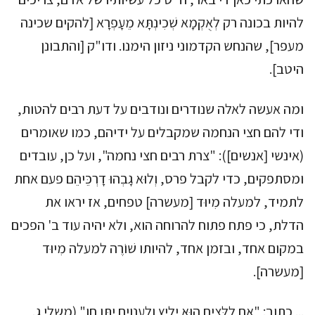
להיות בכונה רק לְאֻקְמָא שְׁכִינְתָּא מֵעָפְרָא [להקים שכינה
מעפר], שהנחש הקדמוני ניזון הימנו. ודו"ק [והתבונן
היטב].
ומה אעשה לאלה שנודרים ונודבים על דעת רבים להטות,
ודי להם חצי הנחמה שמקבלים על ידיהם, כמו שאומרים
(אינשי [אנשים]): "צרת רבים חצי נחמה", ועל כן, עובדים
ומסתפקים, כדי לקבל פרס, וְלוּא גָבְהוּ דָרְכֵּיהֵם פעם אחת
לתמיד, למעלה מִיוּד [מעשרה] טפחים, אז יראו את
הדלת, כי פתח פתוח להרוחה הוא, ולא יהיה עוד ב' הפכים
במקום אחד, ובזמן אחד, להיותו שׁוֹרֶה למעלה מִיוּד
[מעשרה].
... כתוב: "אִם לַלֵּצִים הוּא יָלִיץ וְלַעֲנָוִים יִתֶּן חֵן" (משלי ג,