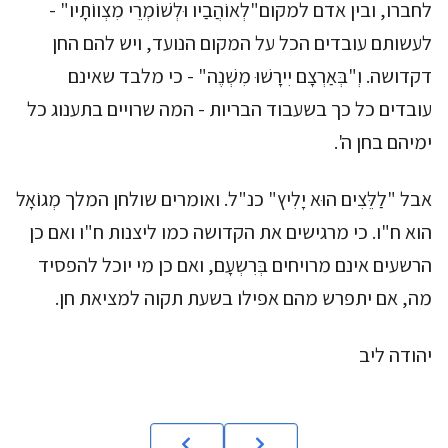
לחברו, ובין אדם למקום"לְאוֹהֲבַיו וּלְשׁוֹמְרֵי מִצְווֹתָיו" -
לעשותם עובדים הכל על המקום הנועד, ויש להם החן
דקדושה. וְ"בְּאַרְצָם יִירָשׁוּ מִשְׁנֶה" - כי מלבד שאינם
עובדים כל כך בשעבוד הבריות - המה שרויים בתענוג כל
ימיהם בחן ה'.
אבל "לַלֵּצִים הוּא יָלִיץ" כנ"ל. ואומרים שולחן המלך מְגוֹאָל
הוא ח"ו. כי מרגישים את הקדושה כמו ליצנות ח"ו ואם כן
הרשעים אינם מרויחים בְּרִשְעָם, ואם כן מי יוכל להפסיד
מה, אם יתפרש מהם אפילו בשעת תקוה למציאת חן.
יהודה ליב