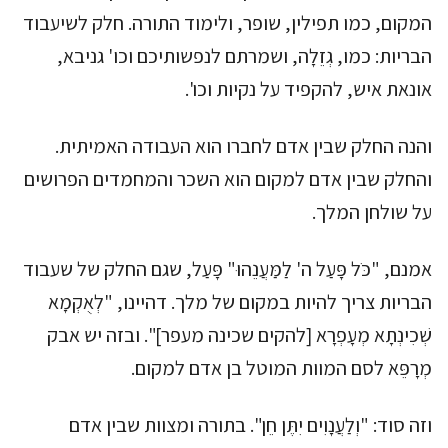
המקום, כמו תפילין, שופר, ולימוד התורה. חלק לשיעבוד
הבריות: כמו, גְזֵלָה, ושמרתם לנפשותיכם וכו' גניבא,
אונאת איש, להקפיד על נקיות וכו'.
והנה החלק שבין אדם לחברו הוא העבודה האמיתית.
והחלק שבין אדם למקום הוא השכר והמחמדים הפרושים
על שולחן המלך.
אמנם, "כֹּל פָּעַל ה' לַמַּעֲנֵהוּ" פָּעַל, שגם החלק של שעבוד
הבריות צריך להיות במקום של מלך. דהיינו, "לְאֻקְמָא
שְׁכִינְתָא מְעָפְרָא [להקים שכינה מעפר]". ובזה יש אבק
מְרָפֵּא לסם המוות המוטל בן אדם למקום.
וזה סוד: "וְלַעֲנָוִים יִתֶּן חֵן". בתורה ומצוות שבין אדם