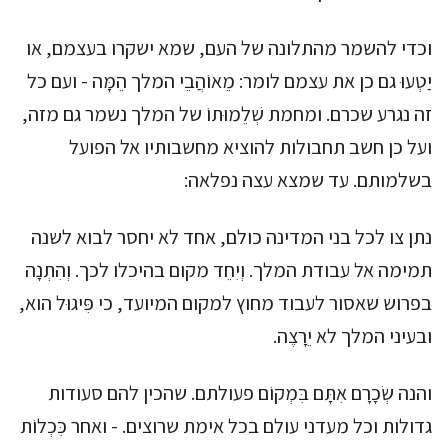
וכדי להשמר מהתלונה של העם, שמא ישקרו בעצמם, או
יַטְעוּ גם כן את עצמם לומר: מֵאוֹהֲבֵי המלך הֵמָּה - ועם כל
זה נגרע שכרם. ומחמת שְׁלֵמוּתוֹ של המלך נשמר גם מזה,
ועל כן חשב תחבולות להוציא מחשבותיו אל הפועל
בשלמותם. עד שמצא עצה נפלאה:
נתן צו לכל בני המדינה כולם, אחד לא יחסר לבוא לשנה
תמימה אל עבודת המלך. וְיִחֵד מקום בהיכלו לכך. וְהִתְנָה
בפרוש שאסור לעבוד מחוץ למקום המיועד, כי פִּיגוּל הוא,
ובעיני המלך לא יֵרָצֶה.
והנה שְׂכָרָם אִתָּם בִּמְקוֹם פעולתם. שהכין להם סעודות
גדולות וכל מעדני עולם בכל אימת שרוצים. - ואחר כִּכְלוֹת