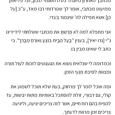
מכתבך האחרון מיום ה' כסלו השגתי לנכון, ועל פליאתך
ממיעוט מכתבי, אומר לך שטרדותי רבו מאד, ע"כ [על
כן] אשא תפילה לה' שיגמור בעדי.
אני מתפלא למה לא פֵּרַשְׁתָּ את מכתבי ששלחתי לידידינו
נ"י [נרו יאיר], בענין "בָּעַל הַבָּיִת בּוֹצֵעַ וְאוֹרֵחַ מְבָרֵך". כי
כתב לי שאינו מבין בו.
וכמדומה לי שנלאית נשוא את הגעגועים לזכות לעול תורה
ומצוות לסיבת פִּגְעֵי הזמן.
ומה אוכל לומר לך מרחוק, בעת שלא תוכל לשמוע את
קולי, גם דִּבּוּרִי, זולת להסתכל באותיות מתות יבשות, עד
להפיח בהם רוח חיים, אשר לזה צריכים יגיעה, וליגיעה
צריכים זמן מרווח לדעתך.