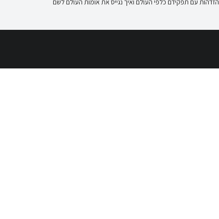
להזדהות עם תפקידם כלפי העולם ואיך נגייס את אומות העולם לשם