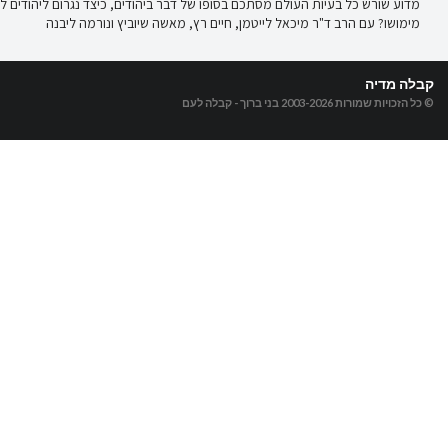
מדוע שורש כל בעיות העולם מסתכם בסופו של דבר ביהודים, כיצד נגרום ליהודים 
מימושו? עם הרב ד"ר מיכאל לייטמן, חיים רץ, מאשה שיוביץ ונורמה ליבנה
קבלה מדיה
© כל הזכויות שמורות 2003-2026
בני ברוך - קבלה לעם