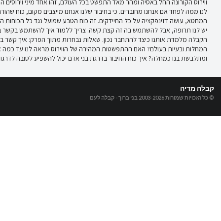
ווירוס הקורונה החל באסיה ומהר מאד התפשט בכל העולם, זהו אחד מיני וירוסים ה
לנו ממה לפחד אם אנחנו מחוברים. כי בחיבור שלנו אנחנו מייצבים מקום, כוח שהורג 
המחטא, עושה דזינפקציה על כל החיידקים. זה כוח הטבע שפועל נגד כל הכוחות הרע
יש לנו תרופה, אבל להשתמש בה זה קצת קשה. צריך ללמוד איך להשתמש בקשר ביני
הקבלה מלמדת אותנו כיצד להתחבר נכון. שאלות נבחרות מתוך הפרק: איך קשר בין 
המחלות ובעיות בעולם? האם ההתפשטות המהירה של הווירוס מראה לנו עד כמה אנח
ומתלבשת בנו כמחלה? איך כוח החיבור בדרגת בני אדם יכול להשפיע לטובה לדרגו
קבלה מדיה
© כל הזכויות שמורות 2003-2026
בני ברוך - קבלה לעם