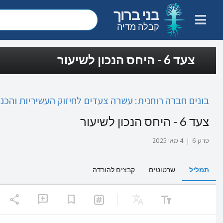
בני ברוך
קבלה מדיה
צעד 6 - היחס הנכון לשיעור
בונים חברה רוחנית: עשרה צעדים לחיזוק העשיריות והכנ
צעד 6 - היחס הנכון לשיעור
פרק 6
|
4 מאי 2025
תמליל
שרטוטים
קבצים להורדה
share
Translate
text_fields
add_comment
bookmark