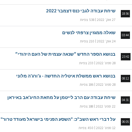
שיחת עבודה לגבי כנס דצמבר 2022
18:56
27 אוק׳ 2022
538 צפיות
שאלה ממגזין צרפתי לנשים
03:44
24 אוק׳ 2022
210 צפיות
בנושא הספר החדש ״שנאה עצמית של העם היהודי״
23:42
28 ספט׳ 2022
233 צפיות
בנושא ראש ממשלת איטליה החדשה - ג'ורג'ה מלוני
08:12
28 ספט׳ 2022
186 צפיות
שיחת עבודה עם הרב לייטמן על מחאת החיג'אב באיראן
04:31
22 ספט׳ 2022
188 צפיות
על דברי ראש השב"כ: "השסע הפנימי בישראל מעודד טרור"
06:05
12 ספט׳ 2022
450 צפיות