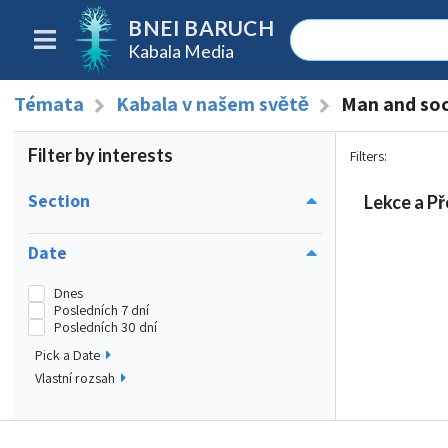
BNEI BARUCH
Kabala Media
Témata
Kabala v našem světě
Man and soc
Filter by interests
Filters
:
Section
Lekce a Př
Date
Dnes
Posledních 7 dní
Posledních 30 dní
Pick a Date
Vlastní rozsah