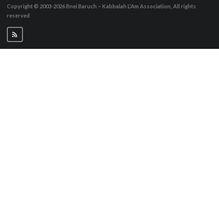
Copyright © 2003-2026
Bnei Baruch – Kabbalah L’Am Association, All rights
reserved