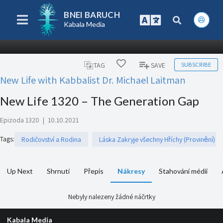
BNEI BARUCH
Kabala Media
SUBSCRIBE
TAG
SAVE
New Life with Kabbalist Dr. Michael Laitman
New Life 1320 – The Generation Gap
Epizoda 1320
|
10.10.2021
Tags
:
Rodičovství a Rodina
Láska Zakryje všechny Hříchy (Provinění)
Up Next
Shrnutí
Přepis
Nákresy
Stahování médií
Nebyly nalezeny žádné náčrtky
Kabala Media