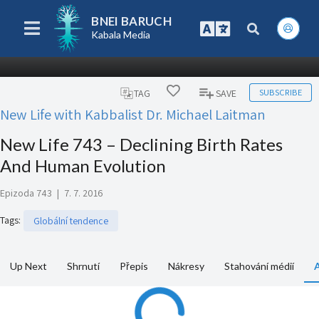
BNEI BARUCH
Kabala Media
SUBSCRIBE
TAG
SAVE
New Life with Kabbalist Dr. Michael Laitman
New Life 743 – Declining Birth Rates
And Human Evolution
Epizoda 743
|
7. 7. 2016
Tags
:
Globální tendence
Up Next
Shrnutí
Přepis
Nákresy
Stahování médií
A