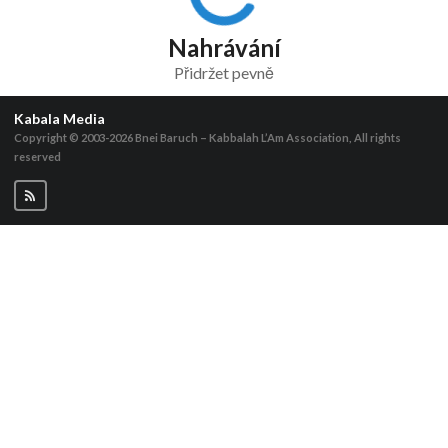
Nahrávání
Přidržet pevně
Kabala Media
Copyright © 2003-2026
Bnei Baruch – Kabbalah L’Am Association, All rights
reserved