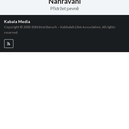
Nahrávání
Přidržet pevně
Kabala Media
Copyright © 2003-2026
Bnei Baruch – Kabbalah L’Am Association, All rights
reserved