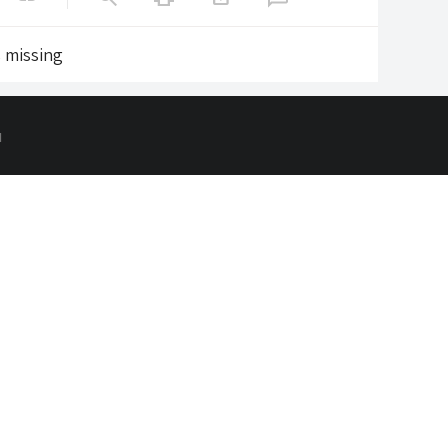
s missing
d