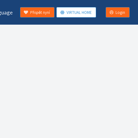
guage
Přispět nyní
VIRTUAL HOME
Login