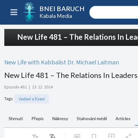
BNEI BARUCH
Kabala Media
New Life 481 – The Relations In Le
New Life with Kabbalist Dr. Michael Laitman
New Life 481 – The Relations In Leaders
Epizoda 481
|
23. 12. 2014
Tags
:
Vedení a řízení
Shrnutí
Přepis
Nákresy
Stahování médií
Articles
text_fields
Translate
share
bookmark
add_comment