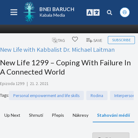
BNEI BARUCH
Kabala Media
SUBSCRIBE
TAG
SAVE
New Life with Kabbalist Dr. Michael Laitman
New Life 1299 – Coping With Failure In
A Connected World
Epizoda 1299
|
21. 2. 2021
Tags
:
Personal empowerment and life skills
Rodina
Interpersona
Up Next
Shrnutí
Přepis
Nákresy
Stahování médií