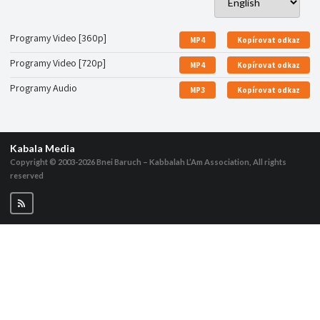
Programy Video [360p]
MP4
Kopírovat odkaz
Programy Video [720p]
MP4
Kopírovat odkaz
Programy Audio
MP3
Kopírovat odkaz
Kabala Media
Copyright © 2003-2026
Bnei Baruch – Kabbalah L’Am Association, All rights
reserved