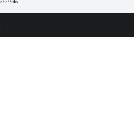
né náčrtky
d