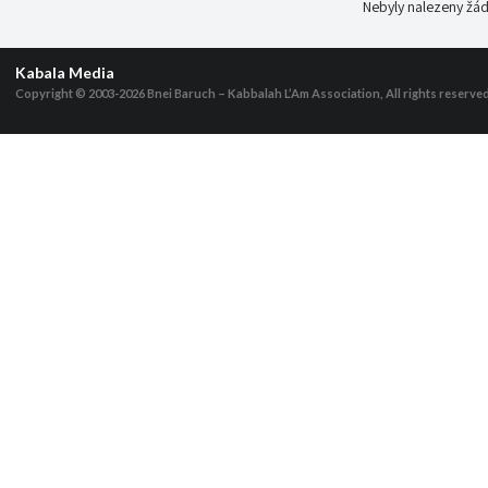
Nebyly nalezeny žád
Kabala Media
Copyright © 2003-2026
Bnei Baruch – Kabbalah L’Am Association, All rights reserve