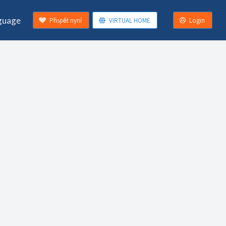
guage
Přispět nyní
VIRTUAL HOME
Login