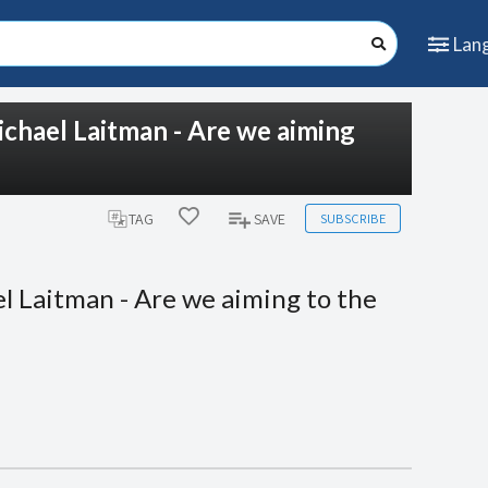
Lan
ichael Laitman - Are we aiming
SUBSCRIBE
TAG
SAVE
l Laitman - Are we aiming to the