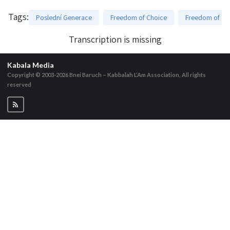
Tags
:
Poslední Generace
Freedom of Choice
Freedom of ch
Transcription is missing
Kabala Media
Copyright © 2003-2026
Bnei Baruch – Kabbalah L’Am Association, All rights
reserved