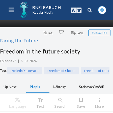
BNEI BARUCH
Kabala Media
SUBSCRIBE
TAG
SAVE
Facing the Future
Freedom in the future society
Epizoda 25
|
6. 10. 2024
Tags
:
Poslední Generace
Freedom of Choice
Freedom of choice
Up Next
Přepis
Nákresy
Stahování médií
Translate
text_fields
search
bookmark
more_vert
Language
Text
Search
Save
More