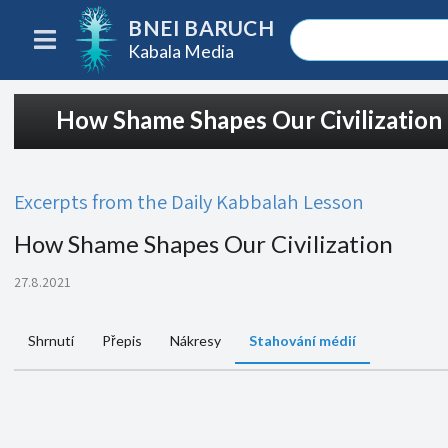
BNEI BARUCH
Kabala Media
How Shame Shapes Our Civilization
Excerpts from the Daily Kabbalah Lesson
How Shame Shapes Our Civilization
27.8.2021
Shrnutí
Přepis
Nákresy
Stahování médií