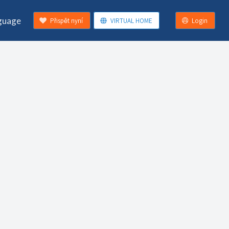
guage
Přispět nyní
VIRTUAL HOME
Login