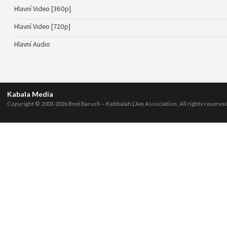
Hlavní Video [360p]
Hlavní Video [720p]
Hlavní Audio
Kabala Media
Copyright © 2003-2026
Bnei Baruch – Kabbalah L’Am Association, All rights reserve