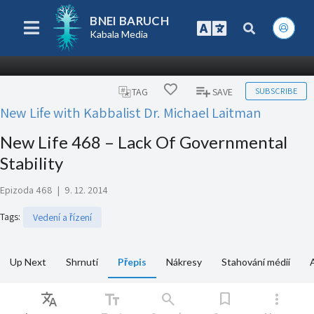
BNEI BARUCH
Kabala Media
SUBSCRIBE
TAG
SAVE
New Life with Kabbalist Dr. Michael Laitman
New Life 468 – Lack Of Governmental
Stability
Epizoda 468
|
9. 12. 2014
Tags
:
Vedení a řízení
Up Next
Shrnutí
Přepis
Nákresy
Stahování médií
Translate
text_fields
search
bookmark
more_vert