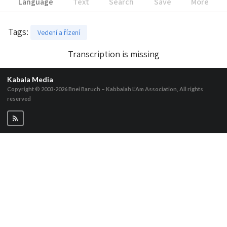
Language
Text
Search
Save
More
Tags
:
Vedení a řízení
Transcription is missing
Kabala Media
Copyright © 2003-2026
Bnei Baruch – Kabbalah L’Am Association, All rights
reserved