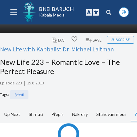
BNEI BARUCH
Kabala Media
SUBSCRIBE
TAG
SAVE
New Life with Kabbalist Dr. Michael Laitman
New Life 223 – Romantic Love – The
Perfect Pleasure
Epizoda 223
|
15.8.2013
Tags
:
Štěstí
Up Next
Shrnutí
Přepis
Nákresy
Stahování médií
A