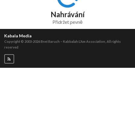
Nahrávání
Přidržet pevně
Kabala Media
Copyright © 2003-2026
Bnei Baruch – Kabbalah L’Am Association, All rights
reserved