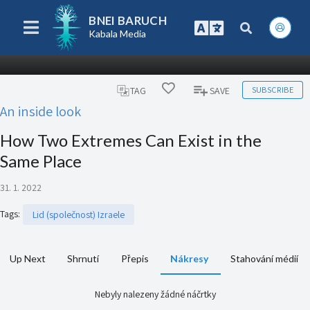
BNEI BARUCH
Kabala Media
SUBSCRIBE
TAG
SAVE
An inside look
How Two Extremes Can Exist in the
Same Place
31. 1. 2022
Tags
:
Lid (společnost) Izraele
Up Next
Shrnutí
Přepis
Nákresy
Stahování médií
Nebyly nalezeny žádné náčrtky