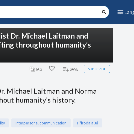
Lan
list Dr. Michael Laitman and
riting throughout humanity’s
SUBSCRIBE
TAG
SAVE
 Dr. Michael Laitman and Norma
hout humanity’s history.
ity
Interpersonal communication
Příroda a Já