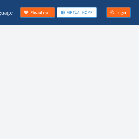
guage
Přispět nyní
VIRTUAL HOME
Login