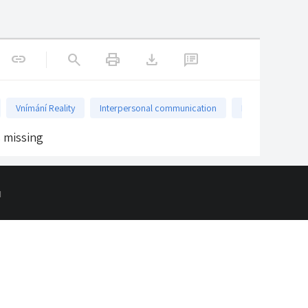
print
download
link
search
Vnímání Reality
Interpersonal communication
Příroda a Já
s missing
d