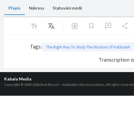
Přepis
Nákresy
Stahování médií
text_fields
Translate
share
bookmark
add_comment
Tags
:
The Right Way To Study The Wisdom Of Kabbalah
Transcription i
Kabala Media
Copyright © 2003-2026
Bnei Baruch – Kabbalah L’Am Association, All rights reserve