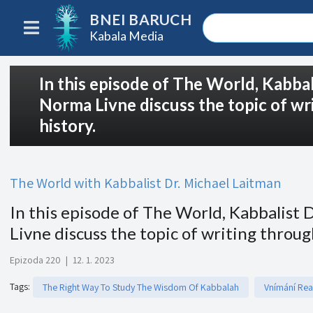
BNEI BARUCH
Kabala Media
In this episode of The World, Kabba
Norma Livne discuss the topic of w
history.
The World with Kabbalist Dr. Michael Laitman
In this episode of The World, Kabbalist
Livne discuss the topic of writing throug
Epizoda 220
|
12. 1. 2023
Tags
:
The Right Way To Study The Wisdom Of Kabbalah
Vnímání Real