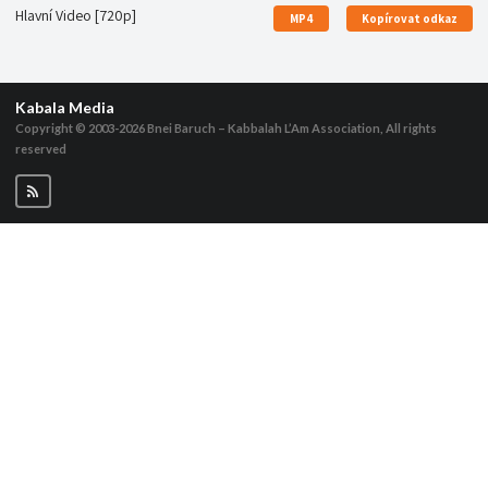
Hlavní Video [720p]
MP4
Kopírovat odkaz
Kabala Media
Copyright © 2003-2026
Bnei Baruch – Kabbalah L’Am Association, All rights
reserved