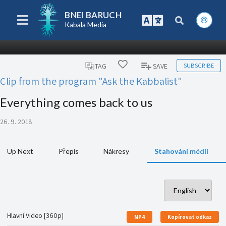
BNEI BARUCH
Kabala Media
SUBSCRIBE
TAG
SAVE
Clip from the program "Ask the Kabbalist"
Everything comes back to us
26. 9. 2018
Up Next
Přepis
Nákresy
Stahování médií
Hlavní Video [360p]
MP4
Kopírovat odkaz