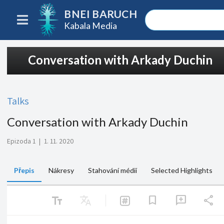
BNEI BARUCH
Kabala Media
Conversation with Arkady Duchin
Talks
Conversation with Arkady Duchin
Epizoda 1
|
1. 11. 2020
Přepis
Nákresy
Stahování médií
Selected Highlights
text_fields
Translate
share
bookmark
add_comment