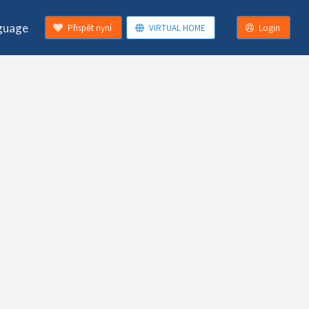
guage
Přispět nyní
VIRTUAL HOME
Login