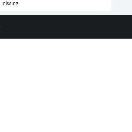
s missing
d