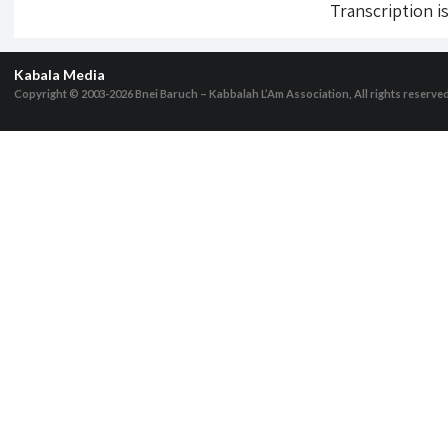
Transcription i
Kabala Media
Copyright © 2003-2026
Bnei Baruch – Kabbalah L’Am Association, All rights reserve