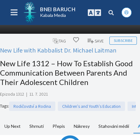
BNEI BARUCH
Kabala Media
SUBSCRIBE
TAG
SAVE
New Life with Kabbalist Dr. Michael Laitman
New Life 1312 – How To Establish Good
Communication Between Parents And
Their Adolescent Children
Epizoda 1312
|
11. 7. 2021
Tags
:
Rodičovství a Rodina
Children's and Youth's Education
Inte
Up Next
Shrnutí
Přepis
Nákresy
Stahování médií
A