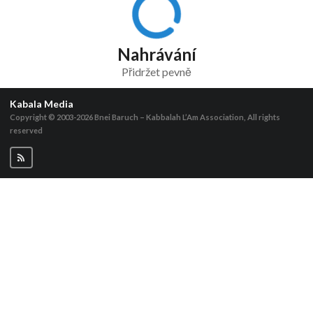
Nahrávání
Přidržet pevně
Kabala Media
Copyright © 2003-2026
Bnei Baruch – Kabbalah L’Am Association, All rights
reserved