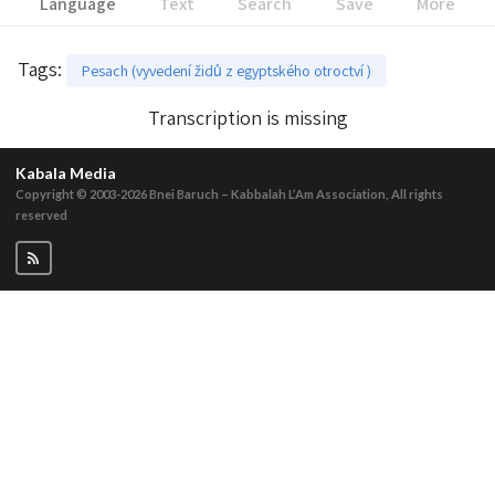
Language
Text
Search
Save
More
Tags
:
Pesach (vyvedení židů z egyptského otroctví )
Transcription is missing
Kabala Media
Copyright © 2003-2026
Bnei Baruch – Kabbalah L’Am Association, All rights
reserved