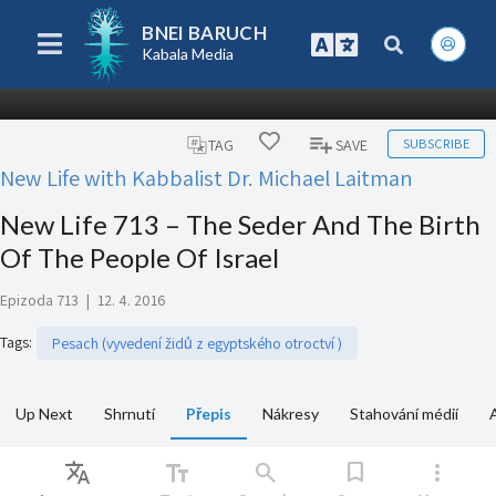
BNEI BARUCH
Kabala Media
SUBSCRIBE
TAG
SAVE
New Life with Kabbalist Dr. Michael Laitman
New Life 713 – The Seder And The Birth
Of The People Of Israel
Epizoda 713
|
12. 4. 2016
Tags
:
Pesach (vyvedení židů z egyptského otroctví )
Up Next
Shrnutí
Přepis
Nákresy
Stahování médií
Translate
text_fields
search
bookmark
more_vert