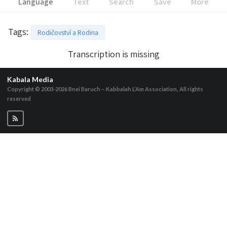
Language
Text
Search
Save
More
Tags
:
Rodičovství a Rodina
Transcription is missing
Kabala Media
Copyright © 2003-2026
Bnei Baruch – Kabbalah L’Am Association, All rights
reserved