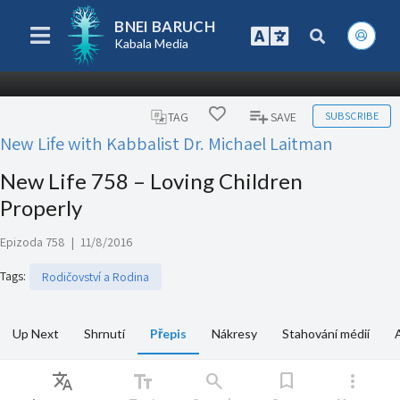
BNEI BARUCH
Kabala Media
SUBSCRIBE
TAG
SAVE
New Life with Kabbalist Dr. Michael Laitman
New Life 758 – Loving Children
Properly
Epizoda 758
|
11/8/2016
Tags
:
Rodičovství a Rodina
Up Next
Shrnutí
Přepis
Nákresy
Stahování médií
Translate
text_fields
search
bookmark
more_vert