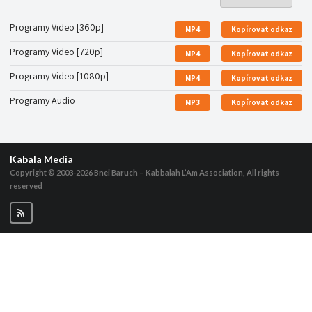
Programy Video [360p]
MP4
Kopírovat odkaz
Programy Video [720p]
MP4
Kopírovat odkaz
Programy Video [1080p]
MP4
Kopírovat odkaz
Programy Audio
MP3
Kopírovat odkaz
Kabala Media
Copyright © 2003-2026
Bnei Baruch – Kabbalah L’Am Association, All rights
reserved