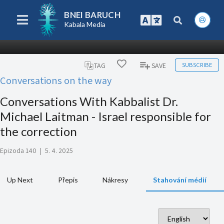
BNEI BARUCH
Kabala Media
SUBSCRIBE
TAG
SAVE
Conversations on the way
Conversations With Kabbalist Dr.
Michael Laitman - Israel responsible for
the correction
Epizoda 140
|
5. 4. 2025
Up Next
Přepis
Nákresy
Stahování médií