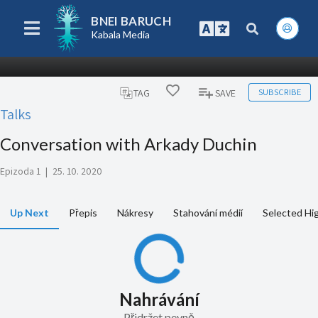
BNEI BARUCH
Kabala Media
SUBSCRIBE
TAG
SAVE
Talks
Conversation with Arkady Duchin
Epizoda 1
|
25. 10. 2020
Up Next
Přepis
Nákresy
Stahování médií
Selected Hig
Nahrávání
Přidržet pevně