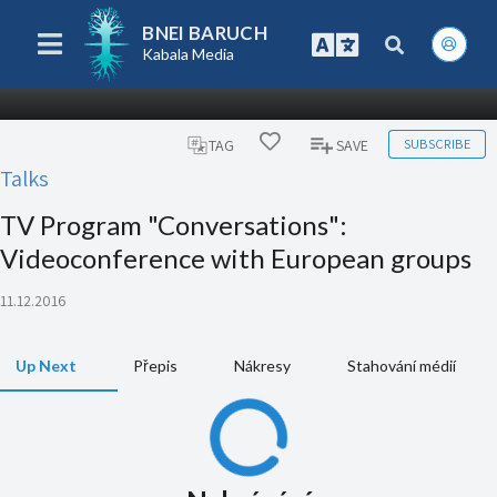
BNEI BARUCH
Kabala Media
SUBSCRIBE
TAG
SAVE
Talks
TV Program "Conversations":
Videoconference with European groups
11.12.2016
Up Next
Přepis
Nákresy
Stahování médií