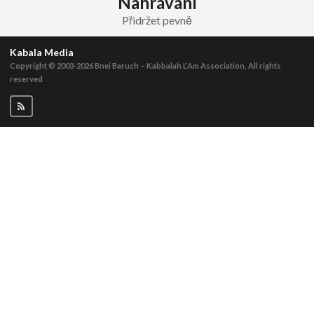
Nahrávání
Přidržet pevně
Kabala Media
Copyright © 2003-2026
Bnei Baruch – Kabbalah L’Am Association, All rights
reserved