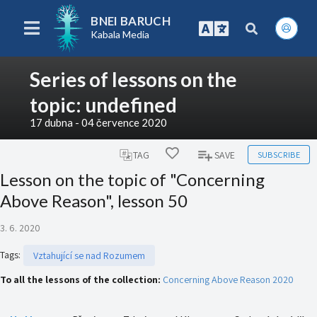
BNEI BARUCH
Kabala Media
Series of lessons on the
topic: undefined
17 dubna - 04 července 2020
SUBSCRIBE
TAG
SAVE
Lesson on the topic of "Concerning
Above Reason", lesson 50
3. 6. 2020
Tags
:
Vztahující se nad Rozumem
To all the lessons of the collection:
Concerning Above Reason 2020