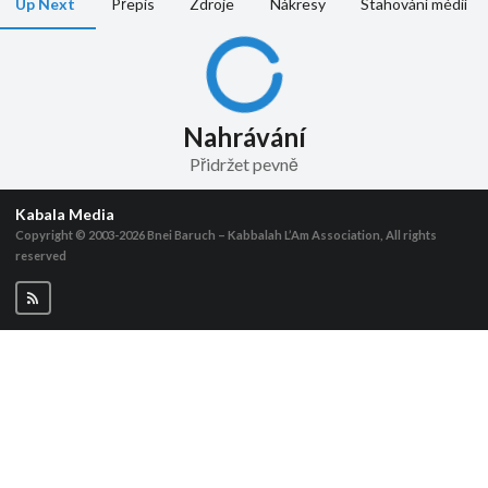
Up Next
Přepis
Zdroje
Nákresy
Stahování médií
Nahrávání
Přidržet pevně
Kabala Media
Copyright © 2003-2026
Bnei Baruch – Kabbalah L’Am Association, All rights
reserved