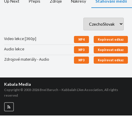
Up Next
Přepis
Zdroje
Nákresy
Stahování médií
Video lekce [360p]
MP4
Kopírovat odkaz
Audio lekce
MP3
Kopírovat odkaz
Zdrojové materiály - Audio
MP3
Kopírovat odkaz
Kabala Media
Copyright © 2003-2026
Bnei Baruch – Kabbalah L’Am Association, All rights
reserved