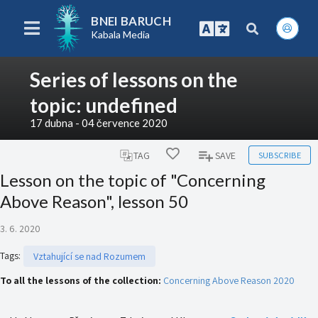
BNEI BARUCH
Kabala Media
Series of lessons on the
topic: undefined
17 dubna - 04 července 2020
SUBSCRIBE
TAG
SAVE
Lesson on the topic of "Concerning
Above Reason", lesson 50
3. 6. 2020
Tags
:
Vztahující se nad Rozumem
To all the lessons of the collection:
Concerning Above Reason 2020