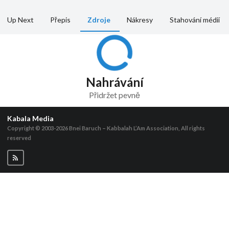
Up Next
Přepis
Zdroje
Nákresy
Stahování médií
Nahrávání
Přidržet pevně
Kabala Media
Copyright © 2003-2026
Bnei Baruch – Kabbalah L’Am Association, All rights
reserved