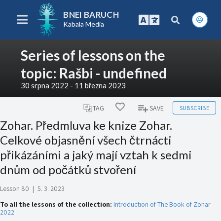
BNEI BARUCH
Kabala Media
Series of lessons on the
topic: Rašbi - undefined
30 srpna 2022 - 11 března 2023
SUBSCRIBE
TAG
SAVE
Zohar. Předmluva ke knize Zohar.
Celkové objasnění všech čtrnácti
přikázáními a jaký mají vztah k sedmi
dnům od počátků stvoření
Lesson 80
|
5. 3. 2023
To all the lessons of the collection:
Introduction of The Book of Zohar
2022