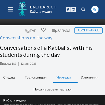
BNEI BARUCH
Кабала медия
АБОНИРАЙ СЕ
ТАГ
ЗАПАЗИ
Conversations on the way
Conversations of a Kabbalist with his
students during the day
Епизод 183
|
12 авг 2025
Следва
Транскрипция
Чертежи
Изтегляния
Не са намерени чертежи
Кабала медия
Авторско право © 2003-2026
Бней Барух – асоциация Кабала ле ам. Всички