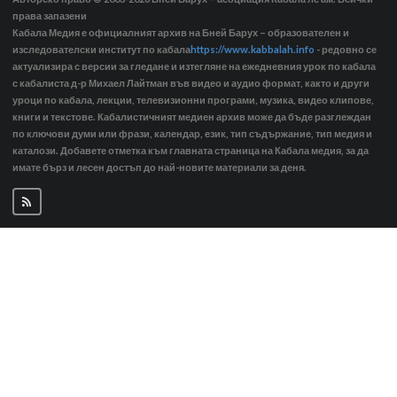
права запазени
Кабала Медия е официалният архив на Бней Барух – образователен и
изследователски институт по кабала
https://www.kabbalah.info
- редовно се
актуализира с версии за гледане и изтегляне на ежедневния урок по кабала
с кабалиста д-р Михаел Лайтман във видео и аудио формат, както и други
уроци по кабала, лекции, телевизионни програми, музика, видео клипове,
книги и текстове. Кабалистичният медиен архив може да бъде разглеждан
по ключови думи или фрази, календар, език, тип съдържание, тип медия и
каталози. Добавете отметка към главната страница на Кабала медия, за да
имате бърз и лесен достъп до най-новите материали за деня.